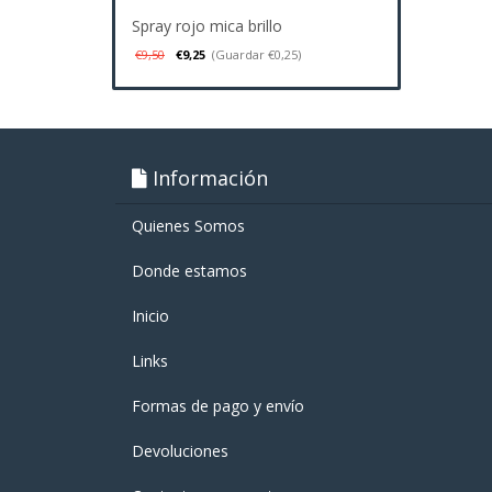
Spray rojo mica brillo
€9,50
€9,25
(Guardar €0,25)
Información
Quienes Somos
Donde estamos
Inicio
Links
Formas de pago y enví­o
Devoluciones