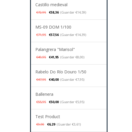
Castillo medieval
€72,95
€58,36
(Guardar €14,59)
MS-09 DOM 1/100
€71,95
€57,56
(Guardar €14,39)
Palangrera "Marisol"
€49,95
€41,95
(Guardar €8,00)
Rabelo Do Río Douro 1/50
€47,95
€40,00
(Guardar €7,95)
Ballenera
€55,95
€50,00
(Guardar €5,95)
Test Product
€9,90
€6,29
(Guardar €3,61)