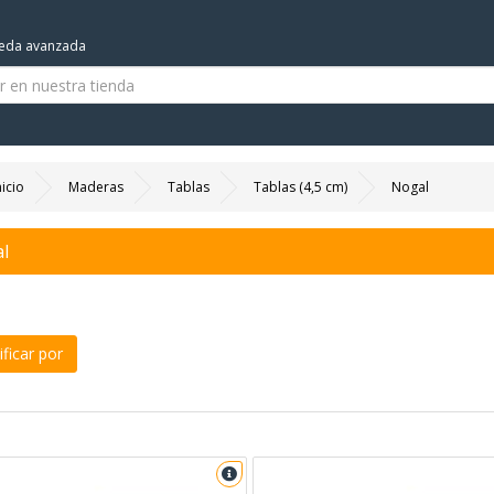
eda avanzada
nicio
Maderas
Tablas
Tablas (4,5 cm)
Nogal
l
ficar por