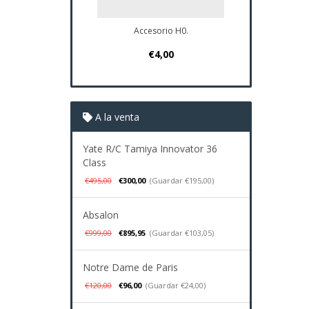
Accesorio H0.
Plano Navi
€4,00
€37
A la venta
Yate R/C Tamiya Innovator 36
Class
€495,00
€300,00
(Guardar €195,00)
Absalon
€999,00
€895,95
(Guardar €103,05)
Notre Dame de Paris
€120,00
€96,00
(Guardar €24,00)