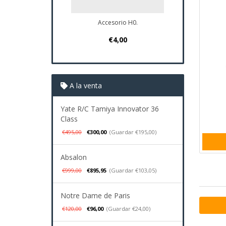
Accesorio H0.
Plano Navio San
€4,00
€37,95
A la venta
Yate R/C Tamiya Innovator 36
Class
€495,00
€300,00
(Guardar €195,00)
Absalon
€999,00
€895,95
(Guardar €103,05)
Notre Dame de Paris
€120,00
€96,00
(Guardar €24,00)