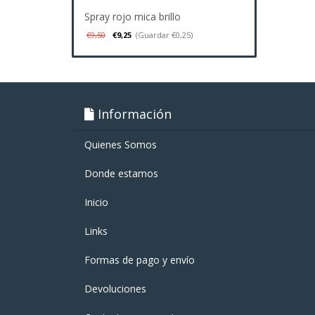
Spray rojo mica brillo
€9,50
€9,25
(Guardar €0,25)
Información
Quienes Somos
Donde estamos
Inicio
Links
Formas de pago y enví­o
Devoluciones