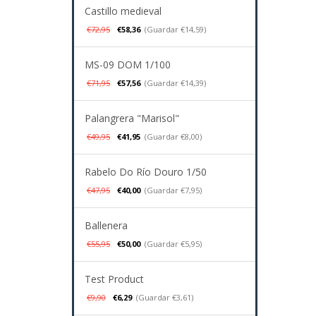
Castillo medieval
€72,95
€58,36
(Guardar €14,59)
MS-09 DOM 1/100
€71,95
€57,56
(Guardar €14,39)
Palangrera "Marisol"
€49,95
€41,95
(Guardar €8,00)
Rabelo Do Río Douro 1/50
€47,95
€40,00
(Guardar €7,95)
Ballenera
€55,95
€50,00
(Guardar €5,95)
Test Product
€9,90
€6,29
(Guardar €3,61)