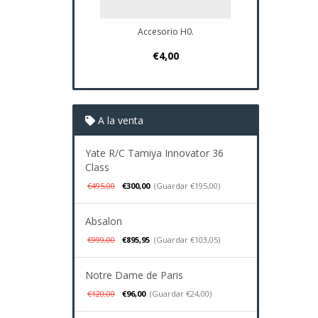
Accesorio H0.
Plano Navi
€4,00
€3
A la venta
Yate R/C Tamiya Innovator 36
Class
€495,00
€300,00
(Guardar €195,00)
Absalon
€999,00
€895,95
(Guardar €103,05)
Notre Dame de Paris
€120,00
€96,00
(Guardar €24,00)