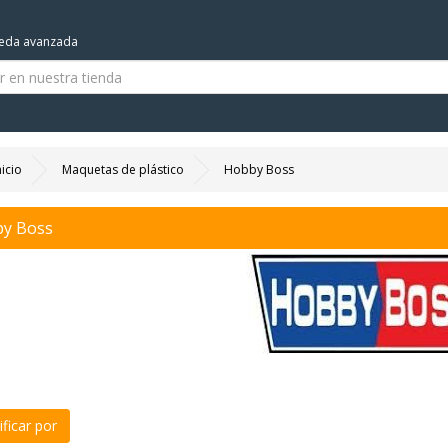
eda avanzada
nicio
Maquetas de plástico
Hobby Boss
y Boss
ficar por