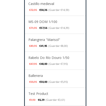
Castillo medieval
€72,95
€58,36
(Guardar €14,59)
MS-09 DOM 1/100
€71,95
€57,56
(Guardar €14,39)
Palangrera "Marisol"
€49,95
€41,95
(Guardar €8,00)
Rabelo Do Río Douro 1/50
€47,95
€40,00
(Guardar €7,95)
Ballenera
€55,95
€50,00
(Guardar €5,95)
Test Product
€9,90
€6,29
(Guardar €3,61)