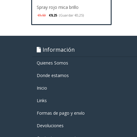
Spray rojo mica brillo
€9,50
€9,25
(Guardar €0,25)
Información
Quienes Somos
Donde estamos
Inicio
Links
Formas de pago y enví­o
Devoluciones