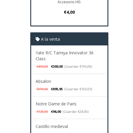
Accesorio H0.
Plano Navio 
€4,00
€37,
A la venta
Yate R/C Tamiya Innovator 36
Class
€495,00
€300,00
(Guardar €195,00)
Absalon
€999,00
€895,95
(Guardar €103,05)
Notre Dame de Paris
€120,00
€96,00
(Guardar €24,00)
Castillo medieval