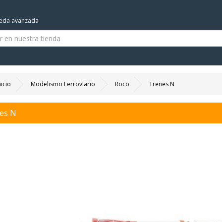
eda avanzada
nicio
Modelismo Ferroviario
Roco
Trenes N
es N