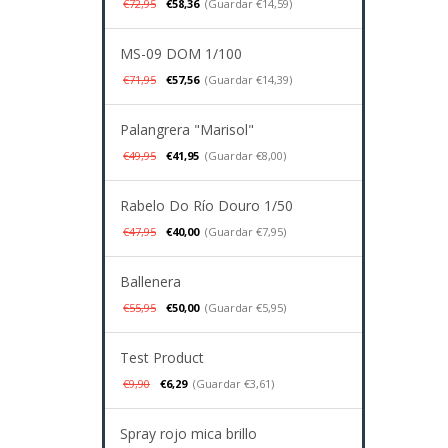
€72,95
€58,36
(Guardar €14,59)
MS-09 DOM 1/100
€71,95
€57,56
(Guardar €14,39)
Palangrera "Marisol"
€49,95
€41,95
(Guardar €8,00)
Rabelo Do Río Douro 1/50
€47,95
€40,00
(Guardar €7,95)
Ballenera
€55,95
€50,00
(Guardar €5,95)
Test Product
€9,90
€6,29
(Guardar €3,61)
Spray rojo mica brillo