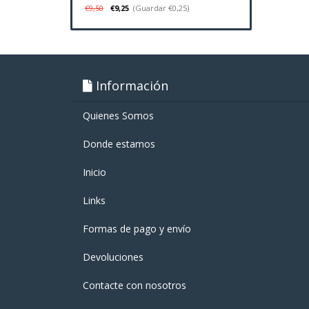
€9,50
€9,25
(Guardar €0,25)
Información
Quienes Somos
Donde estamos
Inicio
Links
Formas de pago y enví­o
Devoluciones
Contacte con nosotros