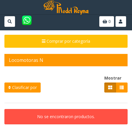
0
Comprar por categoría
Locomotoras N
Mostrar
Clasificar por
No se encontraron productos.