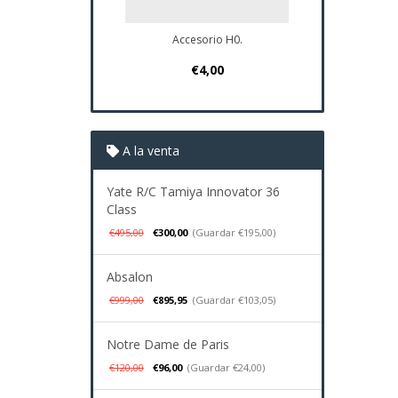
Accesorio H0.
Plano Navio
€4,00
€37
A la venta
Yate R/C Tamiya Innovator 36
Class
€495,00
€300,00
(Guardar €195,00)
Absalon
€999,00
€895,95
(Guardar €103,05)
Notre Dame de Paris
€120,00
€96,00
(Guardar €24,00)