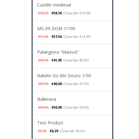
Castillo medieval
€72,95
€58,36
(Guardar €14,59)
MS-09 DOM 1/100
€71,95
€57,56
(Guardar €14,39)
Palangrera "Marisol"
€49,95
€41,95
(Guardar €8,00)
Rabelo Do Río Douro 1/50
€47,95
€40,00
(Guardar €7,95)
Ballenera
€55,95
€50,00
(Guardar €5,95)
Test Product
€9,90
€6,29
(Guardar €3,61)