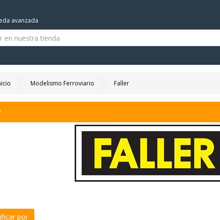
eda avanzada
nicio
Modelismo Ferroviario
Faller
r
ficar por