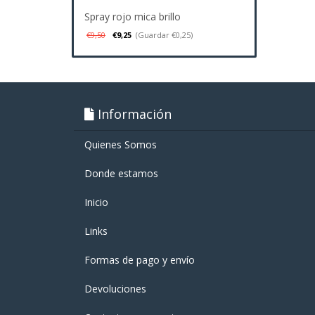
Spray rojo mica brillo
€9,50
€9,25
(Guardar €0,25)
Información
Quienes Somos
Donde estamos
Inicio
Links
Formas de pago y enví­o
Devoluciones