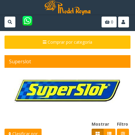
0
Comprar por categoría
Superslot
Mostrar
Filtro
Clasificar por