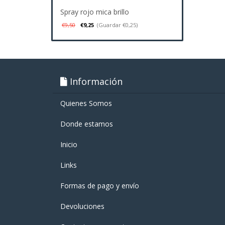
Spray rojo mica brillo
€9,50
€9,25
(Guardar €0,25)
Información
Quienes Somos
Donde estamos
Inicio
Links
Formas de pago y enví­o
Devoluciones