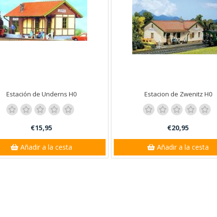
Estación de Underns H0
Estacion de Zwenitz H0
€15,95
€20,95
Añadir a la cesta
Añadir a la cesta