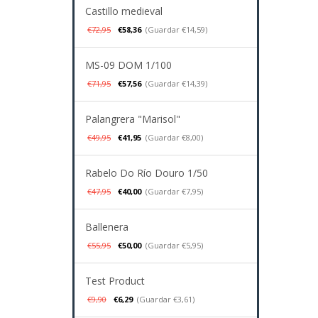
Castillo medieval
€72,95
€58,36
(Guardar €14,59)
MS-09 DOM 1/100
€71,95
€57,56
(Guardar €14,39)
Palangrera "Marisol"
€49,95
€41,95
(Guardar €8,00)
Rabelo Do Río Douro 1/50
€47,95
€40,00
(Guardar €7,95)
Ballenera
€55,95
€50,00
(Guardar €5,95)
Test Product
€9,90
€6,29
(Guardar €3,61)