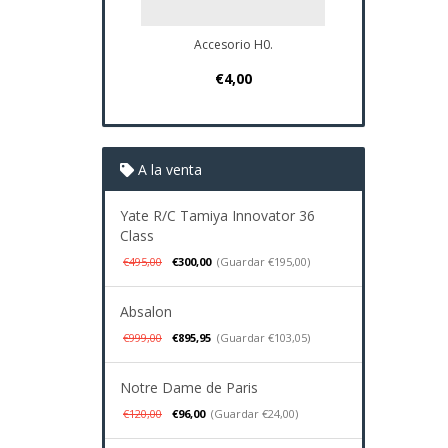
Accesorio H0.
Plano Navio 
€4,00
€37,
A la venta
Yate R/C Tamiya Innovator 36
Class
€495,00
€300,00
(Guardar €195,00)
Absalon
€999,00
€895,95
(Guardar €103,05)
Notre Dame de Paris
€120,00
€96,00
(Guardar €24,00)