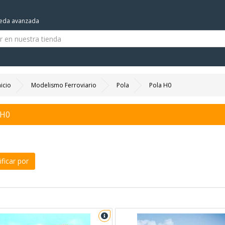
eda avanzada
nicio
Modelismo Ferroviario
Pola
Pola H0
 H0
ficar por