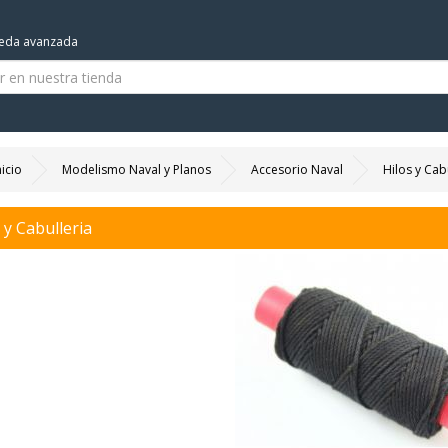
eda avanzada
nicio
Modelismo Naval y Planos
Accesorio Naval
Hilos y Cab
 y Cabulleria