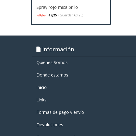
Spray rojo mica brillo
€9,50
€9,25
(Guardar €0,25)
Información
Quienes Somos
Donde estamos
Inicio
Links
Formas de pago y enví­o
Devoluciones