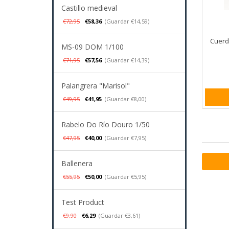
Castillo medieval
€72,95
€58,36
(Guardar €14,59)
Cuerd
MS-09 DOM 1/100
€71,95
€57,56
(Guardar €14,39)
Palangrera "Marisol"
€49,95
€41,95
(Guardar €8,00)
Rabelo Do Río Douro 1/50
€47,95
€40,00
(Guardar €7,95)
Ballenera
€55,95
€50,00
(Guardar €5,95)
Test Product
€9,90
€6,29
(Guardar €3,61)