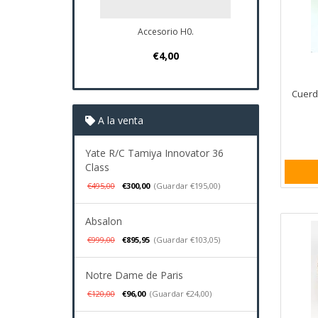
Accesorio H0.
€4,00
Cuerd
A la venta
Yate R/C Tamiya Innovator 36
Class
€495,00
€300,00
(Guardar €195,00)
Absalon
€999,00
€895,95
(Guardar €103,05)
Notre Dame de Paris
€120,00
€96,00
(Guardar €24,00)