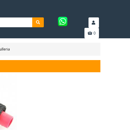
0
ulleria