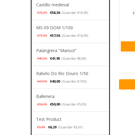
Castillo medieval
€72,95
€58,36
(Guardar €14,59)
T
MS-09 DOM 1/100
€71,95
€57,56
(Guardar €14,39)
Palangrera "Marisol"
€49,95
€41,95
(Guardar €8,00)
Rabelo Do Río Douro 1/50
€47,95
€40,00
(Guardar €7,95)
Ballenera
€55,95
€50,00
(Guardar €5,95)
Test Product
€9,90
€6,29
(Guardar €3,61)