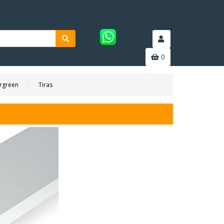
0
rgreen
Tiras