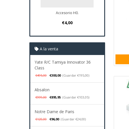
Accesorio H0.
Plano Navio S
€4,00
€37,9
A la venta
Yate R/C Tamiya Innovator 36
Class
€495,00
€300,00
(Guardar €195,00)
Absalon
€999,00
€895,95
(Guardar €103,05)
Notre Dame de Paris
€120,00
€96,00
(Guardar €24,00)