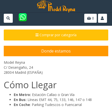
0
Comprar por categoría
Donde estamos
Model Reyna
C/ Desengaño, 24
28004 Madrid (ESPAÑA)
Cómo Llegar
En Metro:
Estación Callao o Gran Vía
En Bus:
Líneas EMT 44, 75, 133, 146, 147 o 148
En Coche
: Parking Tudescos o Fuencarral