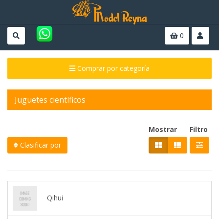
0
Comprar por categoría
Juguetes científicos
Mostrar
Filtro
Clasificar por
Qihui